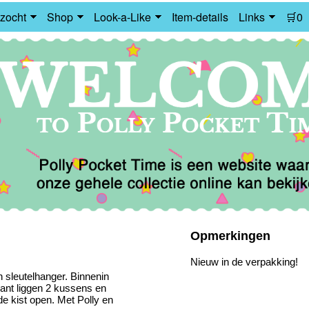
zocht
Shop
Look-a-Like
Item-details
Links
🛒0
Opmerkingen
Nieuw in de verpakking!
en sleutelhanger. Binnenin
kant liggen 2 kussens en
de kist open. Met Polly en