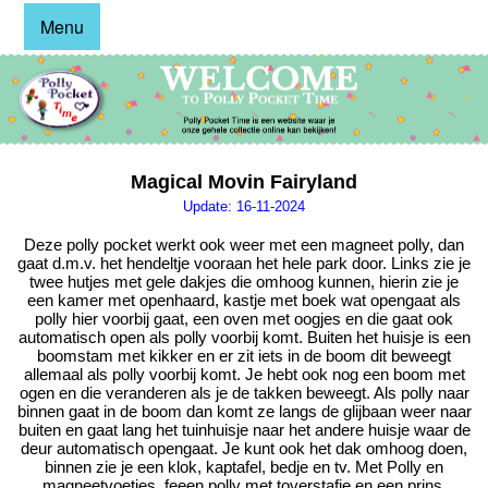
Menu
Magical Movin Fairyland
Update: 16-11-2024
Deze polly pocket werkt ook weer met een magneet polly, dan
gaat d.m.v. het hendeltje vooraan het hele park door. Links zie je
twee hutjes met gele dakjes die omhoog kunnen, hierin zie je
een kamer met openhaard, kastje met boek wat opengaat als
polly hier voorbij gaat, een oven met oogjes en die gaat ook
automatisch open als polly voorbij komt. Buiten het huisje is een
boomstam met kikker en er zit iets in de boom dit beweegt
allemaal als polly voorbij komt. Je hebt ook nog een boom met
ogen en die veranderen als je de takken beweegt. Als polly naar
binnen gaat in de boom dan komt ze langs de glijbaan weer naar
buiten en gaat lang het tuinhuisje naar het andere huisje waar de
deur automatisch opengaat. Je kunt ook het dak omhoog doen,
binnen zie je een klok, kaptafel, bedje en tv. Met Polly en
magneetvoetjes, feeen polly met toverstafje en een prins.