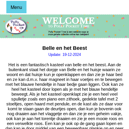
Menu
Belle en het Beest
Update: 19-12-2024
Het is een fantastisch kasteel van belle en het beest. Aan de
buitenkant staat het dorpje van Belle en het huisje waarin ze
woont en dat huisje kun je openklappen en dan zie je haar bed
en ze kan d.m.v. haar magneet in haar voetjes en te bewegen
met het blauwe hendeltje in haar bedje gaan liggen. Ook kan ze
heel het kasteel door lopen als je met het blauw hendeltje
beweegt. Als je het kasteel openklapt zie je een heel veel
spulletje zoals een piano een zithoek, gedekte tafel met 2
stoeltjes, open haard met pendule, en de kast als ze daar voor
komt te staan gaan de deurtjes open, dan kun je bovenin ook
nog draaien aan het vlaggetje en dan zie je een geheim vakje,
ook kan je aan het torentje draaien en zie je een mooie roos en
een verwelkte roos. Een kan je ook op de gang gaan lopen en
dan kan je door middel van een beweegbaar plankje op en neer